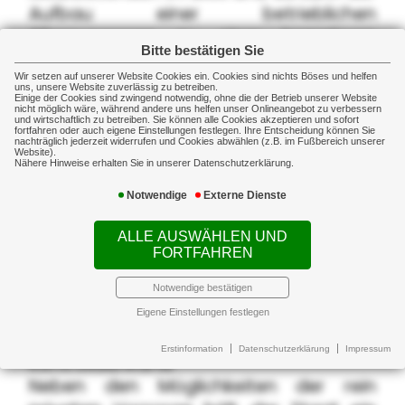
Aufbau einer betrieblichen
Altersvorsorge zu einer komplexen
Bitte bestätigen Sie
Aufgabenstellung werden.
Wir setzen auf unserer Website Cookies ein. Cookies sind nichts Böses und helfen
uns, unsere Website zuverlässig zu betreiben.
Einige der Cookies sind zwingend notwendig, ohne die der Betrieb unserer Website
Daraus lassen sich drei
nicht möglich wäre, während andere uns helfen unser Onlineangebot zu verbessern
und wirtschaftlich zu betreiben. Sie können alle Cookies akzeptieren und sofort
fortfahren oder auch eigene Einstellungen festlegen. Ihre Entscheidung können Sie
Folgerungen ableiten:
nachträglich jederzeit widerrufen und Cookies abwählen (z.B. im Fußbereich unserer
Website).
Nähere Hinweise erhalten Sie in unserer Datenschutzerklärung.
Je früher man die Planung für den
Ruhestand angeht, desto gelassener
Notwendige
Externe Dienste
kann man in die Zukunft blicken.
ALLE AUSWÄHLEN UND
Je breiter man die Altersvorsorge
FORTFAHREN
aufstellt, desto geringer wird das Risiko.
Je einfacher die bAV für Arbeitgeber
Notwendige bestätigen
gestaltet werden kann, desto geringer
Eigene Einstellungen festlegen
ist der Verwaltungs- und
Erstinformation
Datenschutzerklärung
Impressum
Kontrollaufwand.
Neben den Möglichkeiten der rein